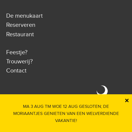
De menukaart
Reserveren
Restaurant
Feestje?
Trouwerij?
Contact
×
MA 3 AUG TM WOE 12 AUG GESLOTEN; DE
MORIAANTJES GENIETEN VAN EEN WELVERDIENDE
VAKANTIE!