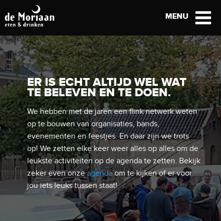
MENU
ER IS ECHT ALTIJD WEL WAT
DAAR WAAR DE VISMARKT
TE BELEVEN EN TE DOEN.
ALTIJD HEEFT GESTAAN.
We hebben met de jaren een flink netwerk weten
De Moriaan heeft een zeer rijke historie. Het pand
op te bouwen van organisaties, bands,
heeft al vele rollen vervuld. Zo was het café een
evenementen en feestjes. En daar zijn we trots
voormalige vismarkt, maar ooit was het restaurant
op! We zetten elke keer weer alles op alles om de
een school, kantoor of zelfs een theater. Zo is De
leukste activiteiten op de agenda te zetten. Bekijk
Moriaan al jarenlang een bekende in het
zeker even onze
agenda
om te kijken of er voor
Roosendaalse.
jou iets leuks tussen staat!