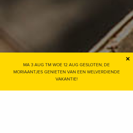
×
MA 3 AUG TM WOE 12 AUG GESLOTEN; DE
MORIAANTJES GENIETEN VAN EEN WELVERDIENDE
VAKANTIE!
AGENDA
Bekijk hier heel de agenda >