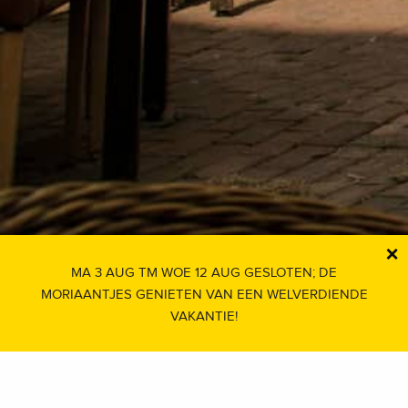
×
MA 3 AUG TM WOE 12 AUG GESLOTEN; DE
MORIAANTJES GENIETEN VAN EEN WELVERDIENDE
VAKANTIE!
Over De Moriaan