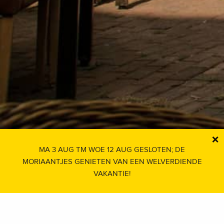
×
MA 3 AUG TM WOE 12 AUG GESLOTEN; DE
MORIAANTJES GENIETEN VAN EEN WELVERDIENDE
VAKANTIE!
Over De Moriaan