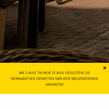
×
MA 3 AUG TM WOE 12 AUG GESLOTEN; DE
MORIAANTJES GENIETEN VAN EEN WELVERDIENDE
VAKANTIE!
Over De Moriaan